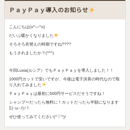
ＰａｙＰａｙ導入のお知らせ
こんにちは(o^―^o)
だいぶ暖かくなりました
そろそろ衣替えの時期ですね????
もうされましたか？(*^^)
今回Lusia(ルシア）でもＰａｙＰａｙを導入しました！！
1000円カットで安いですが、今後は電子決算の時代なので取
り入れてみました
ＰａｙＰａｙは最初に500円サービスだそうですね！
シャンプーだったら無料に！カットだったら半額になります
Σ(･ω･ﾉ)ﾉ！
ぜひ使ってみてください(^▽^)/